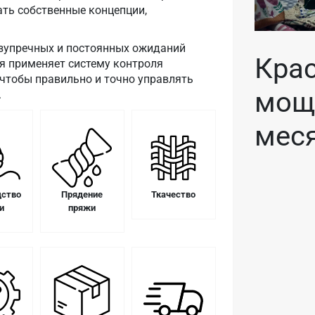
ть собственные концепции,
езупречных и постоянных ожиданий
Кра
я применяет систему контроля
 чтобы правильно и точно управлять
мощн
.
меся
дство
Прядение
Ткачество
и
пряжи