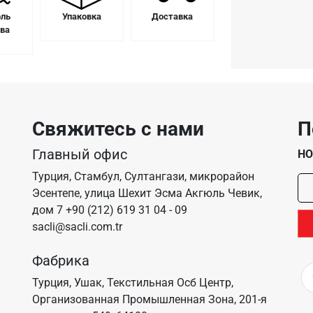
оль
Упаковка
Доставка
тва
Свяжитесь с нами
П
Главный офис
НО
Турция, Стамбул, Султангази, микрорайон
Эсентепе, улица Шехит Эсма Акгюль Чевик,
дом 7
+90 (212) 619 31 04 - 09
sacli@sacli.com.tr
Фабрика
Турция, Ушак, Текстильная Осб Центр,
Организованная Промышленная Зона, 201-я