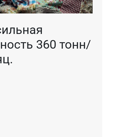
сильная
ость 360 тонн/
ц.