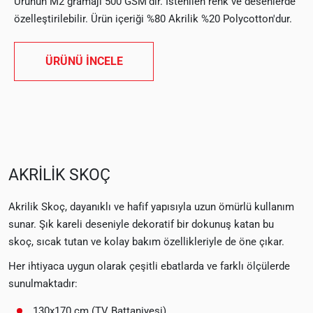
Ürünün M2 gramajı 500 GSM'dir. İstenilen renk ve desenlerde
özelleştirilebilir. Ürün içeriği %80 Akrilik %20 Polycotton'dur.
ÜRÜNÜ İNCELE
AKRİLİK SKOÇ
Akrilik Skoç, dayanıklı ve hafif yapısıyla uzun ömürlü kullanım
sunar. Şık kareli deseniyle dekoratif bir dokunuş katan bu
skoç, sıcak tutan ve kolay bakım özellikleriyle de öne çıkar.
Her ihtiyaca uygun olarak çeşitli ebatlarda ve farklı ölçülerde
sunulmaktadır:
130x170 cm (TV Battaniyesi)