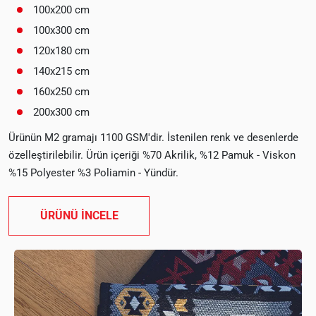
100x200 cm
100x300 cm
120x180 cm
140x215 cm
160x250 cm
200x300 cm
Ürünün M2 gramajı 1100 GSM'dir. İstenilen renk ve desenlerde
özelleştirilebilir. Ürün içeriği %70 Akrilik, %12 Pamuk - Viskon
%15 Polyester %3 Poliamin - Yündür.
ÜRÜNÜ İNCELE